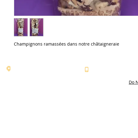
Champignons ramassées dans notre châtaigneraie
l'adresse: 607 route du Monteil - Le
Numéro de téléphone
Fabre - 07110 LABOULE
04 75 37 12 83
Do N