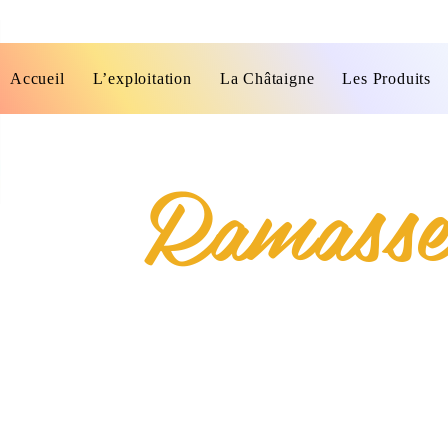
Accueil
L’exploitation
La Châtaigne
Les Produits
Ramass
2025, Cette année, c'est avec une
météo capricieuse que c'est déroulée
la récolte
!!
Un grand merci à Adrian, Aimeric,