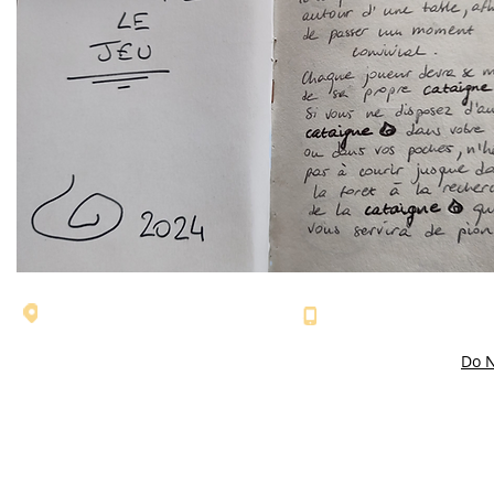
l'adresse: 607 route du Monteil - Le
Numéro de téléphone
Fabre - 07110 LABOULE
04 75 37 12 83
Do N